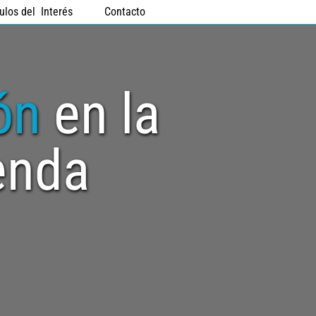
ulos del  Interés
Contacto
ón 
en la 
enda