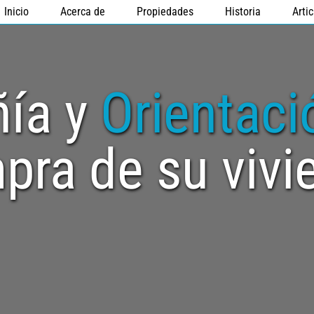
Inicio
Acerca de
Propiedades
Historia
Artic
ía y 
Orientaci
pra de su vivi