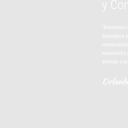
y Co
"Brindamos c
estratégica 
comercializa
necesidad y e
arrendar o in
Orland